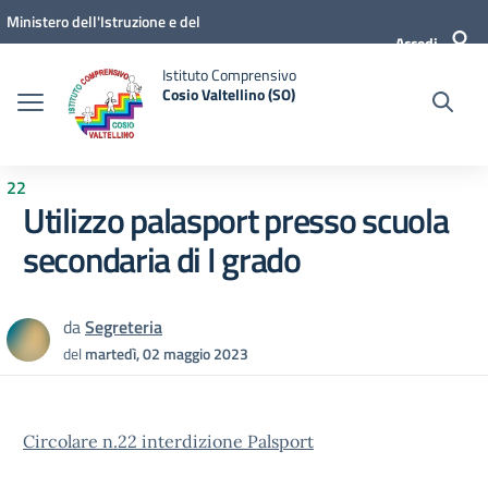
Vai ai contenuti
Vai al menu di navigazione
Vai al footer
Ministero dell'Istruzione e del
Accedi
Merito
Istituto Comprensivo
Cosio Valtellino (SO)
22
Utilizzo palasport presso scuola
secondaria di I grado
da
Segreteria
del
martedì, 02 maggio 2023
Circolare n.22 interdizione Palsport