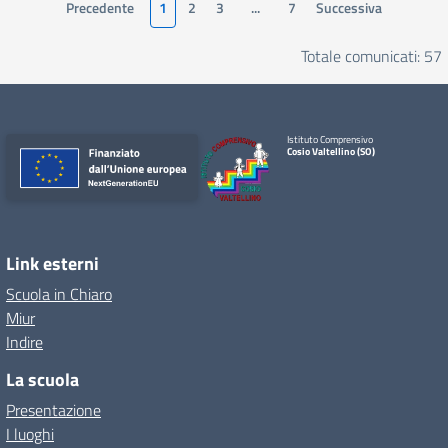
Precedente
1
2
3
...
7
Successiva
Totale comunicati: 57
Istituto Comprensivo
Cosio Valtellino (SO)
Link esterni
Scuola in Chiaro
Miur
Indire
La scuola
Presentazione
I luoghi