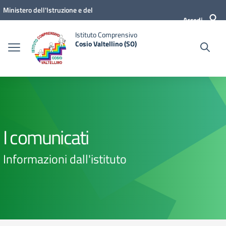
Vai ai contenuti
Vai al menu di navigazione
Vai al footer
Ministero dell'Istruzione e del
Accedi
Merito
Istituto Comprensivo
Cosio Valtellino (SO)
I comunicati
Informazioni dall'istituto