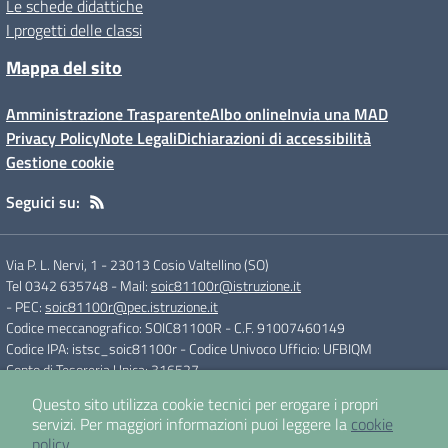
Le schede didattiche
I progetti delle classi
Mappa del sito
Amministrazione Trasparente
Albo online
Invia una MAD
Privacy Policy
Note Legali
Dichiarazioni di accessibilità
Gestione cookie
Seguici su:
Via P. L. Nervi, 1
-
23013 Cosio Valtellino (SO)
Tel 0342 635748
- Mail:
soic81100r@istruzione.it
- PEC:
soic81100r@pec.istruzione.it
Codice meccanografico: SOIC81100R
- C.F. 91007460149
Codice IPA: istsc_soic81100r
- Codice Univoco Ufficio: UFBIQM
Conto di Tesoreria Unica: 316527
Questo sito utilizza cookie tecnici per erogare i propri
servizi.
Per maggiori informazioni puoi leggere la
cookie
Concept & Design by
Designers Italia
policy
.