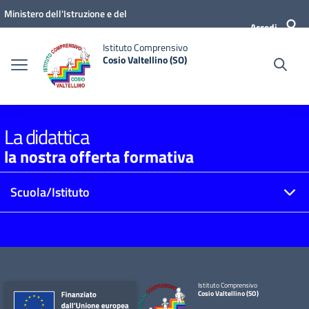
Vai ai contenuti
Vai al menu di navigazione
Vai al footer
Ministero dell'Istruzione e del
Accedi
Merito
Istituto Comprensivo
Cosio Valtellino (SO)
La didattica
la nostra offerta formativa
Scuola/Istituto
Istituto Comprensivo
Cosio Valtellino (SO)