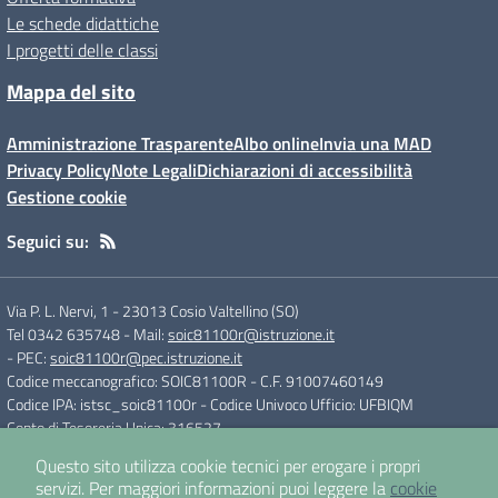
Le schede didattiche
I progetti delle classi
Mappa del sito
Amministrazione Trasparente
Albo online
Invia una MAD
Privacy Policy
Note Legali
Dichiarazioni di accessibilità
Gestione cookie
Seguici su:
Via P. L. Nervi, 1
-
23013 Cosio Valtellino (SO)
Tel 0342 635748
- Mail:
soic81100r@istruzione.it
- PEC:
soic81100r@pec.istruzione.it
Codice meccanografico: SOIC81100R
- C.F. 91007460149
Codice IPA: istsc_soic81100r
- Codice Univoco Ufficio: UFBIQM
Conto di Tesoreria Unica: 316527
Questo sito utilizza cookie tecnici per erogare i propri
servizi.
Per maggiori informazioni puoi leggere la
cookie
Concept & Design by
Designers Italia