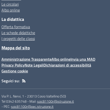
Le circolari
Albo online
La didattica
Offerta formativa
Le schede didattiche
I progetti delle classi
Mappa del sito
Amministrazione Trasparente
Albo online
Invia una MAD
Privacy Policy
Note Legali
Dichiarazioni di accessibilità
Gestione cookie
Seguici su:
Via P. L. Nervi, 1
-
23013 Cosio Valtellino (SO)
Tel 0342 635748
- Mail:
soic81100r@istruzione.it
- PEC:
soic81100r@pec.istruzione.it