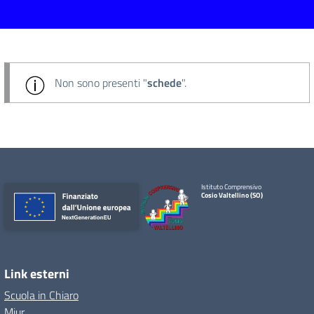
Non sono presenti "
schede
".
Istituto Comprensivo
Cosio Valtellino (SO)
Link esterni
Scuola in Chiaro
Miur