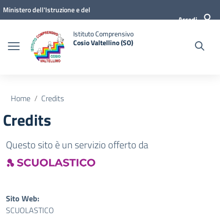
Vai ai contenuti
Vai al menu di navigazione
Vai al footer
Ministero dell'Istruzione e del
Accedi
Merito
Istituto Comprensivo
Cosio Valtellino (SO)
Home
Credits
Credits
Questo sito è un servizio offerto da
Sito Web:
SCUOLASTICO