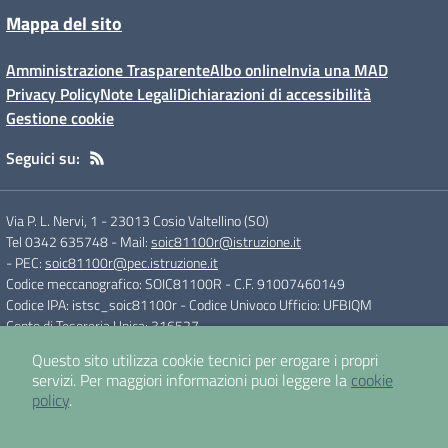
Mappa del sito
Amministrazione Trasparente
Albo online
Invia una MAD
Privacy Policy
Note Legali
Dichiarazioni di accessibilità
Gestione cookie
Seguici su:
Via P. L. Nervi, 1
-
23013 Cosio Valtellino (SO)
Tel 0342 635748
- Mail:
soic81100r@istruzione.it
- PEC:
soic81100r@pec.istruzione.it
Codice meccanografico: SOIC81100R
- C.F. 91007460149
Codice IPA: istsc_soic81100r
- Codice Univoco Ufficio: UFBIQM
Conto di Tesoreria Unica: 316527
Questo sito utilizza cookie tecnici per erogare i propri
servizi.
Per maggiori informazioni puoi leggere la
cookie
Concept & Design by
Designers Italia
policy
.
Sito web realizzato con CMS
SCUOLASTICO