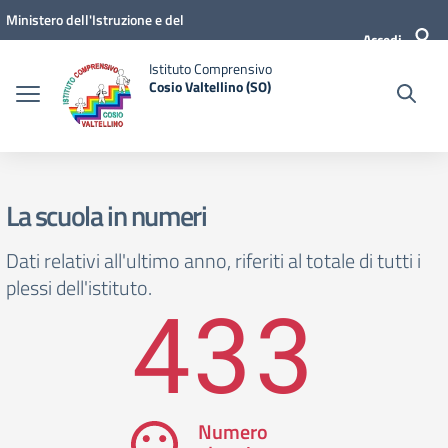
Vai ai contenuti
Vai al menu di navigazione
Vai al footer
Ministero dell'Istruzione e del
Accedi
Merito
Istituto Comprensivo
Cosio Valtellino (SO)
La scuola in numeri
Dati relativi all'ultimo anno, riferiti al totale di tutti i
plessi dell'istituto.
433
Numero