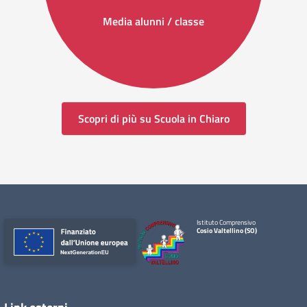
Media alunni / classe
Scopri di più su Scuola in Chiaro
Istituto Comprensivo
Cosio Valtellino (SO)