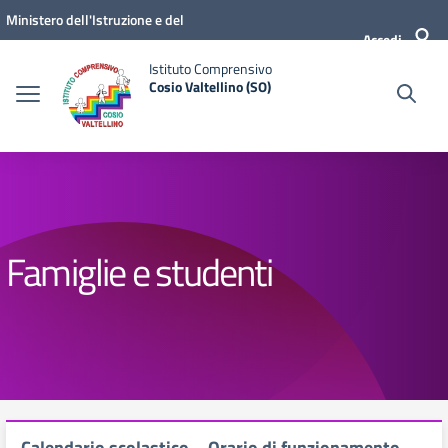
Vai ai contenuti
Vai al menu di navigazione
Vai al footer
Ministero dell'Istruzione e del
Accedi
Merito
Istituto Comprensivo
Cosio Valtellino (SO)
Famiglie e studenti
Calendario scolastico – Orario di funzionamento