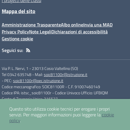
I progetti delle classi
Mappa del sito
Amministrazione Trasparente
Albo online
Invia una MAD
Privacy Policy
Note Legali
Dichiarazioni di accessibilità
Gestione cookie
Seguici su:
Via P. L. Nervi, 1
-
23013 Cosio Valtellino (SO)
Tel 0342 635748
- Mail:
soic81100r@istruzione.it
- PEC:
soic81100r@pec.istruzione.it
Codice meccanografico: SOIC81100R
- C.F. 91007460149
Codice IPA: istsc_soic81100r
- Codice Univoco Ufficio: UFBIQM
Conto di Tesoreria Unica: 316527
Questo sito utilizza cookie tecnici per erogare i propri
servizi.
Per maggiori informazioni puoi leggere la
cookie
Concept & Design by
Designers Italia
policy
.
Sito web realizzato con CMS
SCUOLASTICO