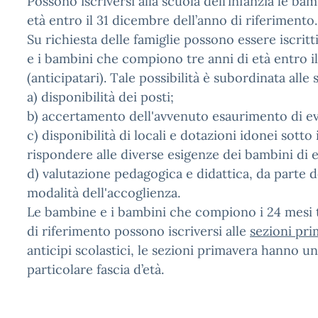
Possono iscriversi alla scuola dell’infanzia le b
età entro il 31 dicembre dell’anno di riferimento.
Su richiesta delle famiglie possono essere iscritt
e i bambini che compiono tre anni di età entro il
(anticipatari). Tale possibilità è subordinata alle
a) disponibilità dei posti;
b) accertamento dell'avvenuto esaurimento di even
c) disponibilità di locali e dotazioni idonei sotto il
rispondere alle diverse esigenze dei bambini di et
d) valutazione pedagogica e didattica, da parte d
modalità dell'accoglienza.
Le bambine e i bambini che compiono i 24 mesi tr
di riferimento possono iscriversi alle
sezioni pr
anticipi scolastici, le sezioni primavera hanno u
particolare fascia d’età.