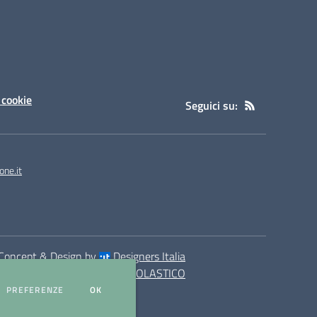
 cookie
Seguici su:
one.it
Concept & Design by
Designers Italia
eb realizzato con CMS
SCUOLASTICO
DEI COOKIE
PREFERENZE
OK