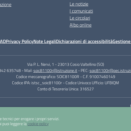
Le notizie
azione
I comunicati
Le circolari
Albo online
MAD
Privacy Policy
Note Legali
Dichiarazioni di accessibilità
Gestione
Via P. L. Nervi, 1
-
23013 Cosio Valtellino (SO)
0342 635748
- Mail:
soic81100r@istruzione.it
- PEC:
soic81100r@pec.istruzi
Codice meccanografico: SOIC81100R
- C.F. 91007460149
Codice IPA: istsc_soic81100r
- Codice Univoco Ufficio: UFBIQM
Conto di Tesoreria Unica: 316527
Sito w
e tecnici per erogare i propri servizi.
i puoi leggere la
cookie policy
.