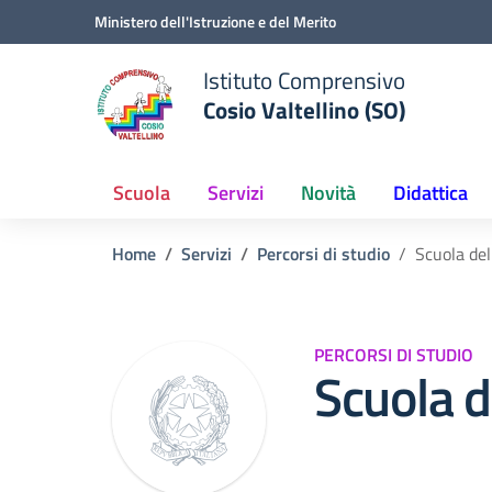
Vai ai contenuti
Vai al menu di navigazione
Vai al footer
Ministero dell'Istruzione e del Merito
Istituto Comprensivo
Cosio Valtellino (SO)
Scuola
Servizi
Novità
Didattica
Home
Servizi
Percorsi di studio
Scuola del
PERCORSI DI STUDIO
Scuola d