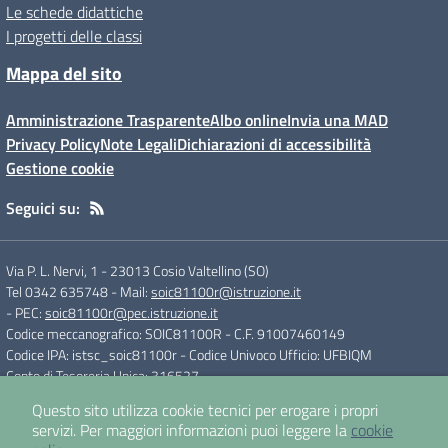
Le schede didattiche
I progetti delle classi
Mappa del sito
Amministrazione Trasparente
Albo online
Invia una MAD
Privacy Policy
Note Legali
Dichiarazioni di accessibilità
Gestione cookie
Seguici su:
Via P. L. Nervi, 1
-
23013 Cosio Valtellino (SO)
Tel 0342 635748
- Mail:
soic81100r@istruzione.it
- PEC:
soic81100r@pec.istruzione.it
Codice meccanografico: SOIC81100R
- C.F. 91007460149
Codice IPA: istsc_soic81100r
- Codice Univoco Ufficio: UFBIQM
Conto di Tesoreria Unica: 316527
Questo sito utilizza cookie tecnici per erogare i propri
servizi.
Per maggiori informazioni puoi leggere la
cookie
Concept & Design by
Designers Italia