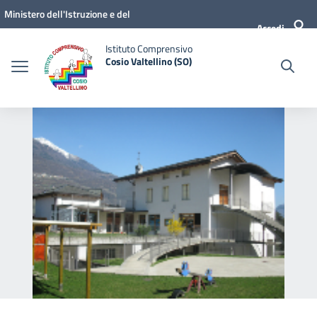
Vai ai contenuti
Vai al menu di navigazione
Vai al footer
Ministero dell'Istruzione e del
Accedi
Merito
Istituto Comprensivo
Cosio Valtellino (SO)