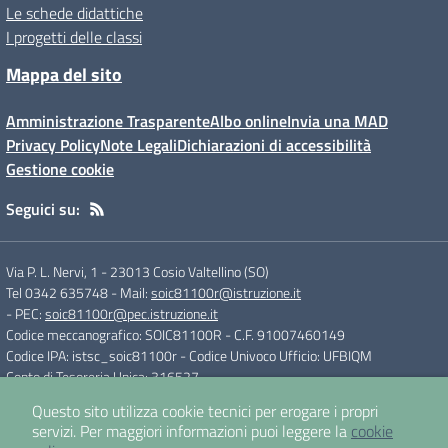
Le schede didattiche
I progetti delle classi
Mappa del sito
Amministrazione Trasparente
Albo online
Invia una MAD
Privacy Policy
Note Legali
Dichiarazioni di accessibilità
Gestione cookie
Seguici su:
Via P. L. Nervi, 1
-
23013 Cosio Valtellino (SO)
Tel 0342 635748
- Mail:
soic81100r@istruzione.it
- PEC:
soic81100r@pec.istruzione.it
Codice meccanografico: SOIC81100R
- C.F. 91007460149
Codice IPA: istsc_soic81100r
- Codice Univoco Ufficio: UFBIQM
Conto di Tesoreria Unica: 316527
Questo sito utilizza cookie tecnici per erogare i propri
servizi.
Per maggiori informazioni puoi leggere la
cookie
Concept & Design by
Designers Italia