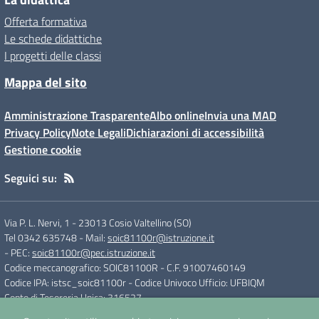
Offerta formativa
Le schede didattiche
I progetti delle classi
Mappa del sito
Amministrazione Trasparente
Albo online
Invia una MAD
Privacy Policy
Note Legali
Dichiarazioni di accessibilità
Gestione cookie
Seguici su:
Via P. L. Nervi, 1
-
23013 Cosio Valtellino (SO)
Tel 0342 635748
- Mail:
soic81100r@istruzione.it
- PEC:
soic81100r@pec.istruzione.it
Codice meccanografico: SOIC81100R
- C.F. 91007460149
Codice IPA: istsc_soic81100r
- Codice Univoco Ufficio: UFBIQM
Conto di Tesoreria Unica: 316527