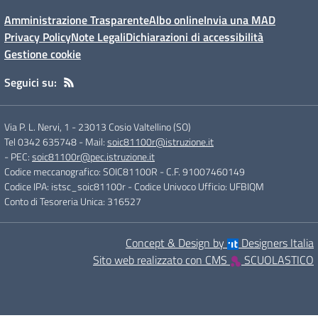
Amministrazione Trasparente
Albo online
Invia una MAD
Privacy Policy
Note Legali
Dichiarazioni di accessibilità
Gestione cookie
Seguici su:
Via P. L. Nervi, 1
-
23013 Cosio Valtellino (SO)
Tel 0342 635748
- Mail:
soic81100r@istruzione.it
- PEC:
soic81100r@pec.istruzione.it
Codice meccanografico: SOIC81100R
- C.F. 91007460149
Codice IPA: istsc_soic81100r
- Codice Univoco Ufficio: UFBIQM
Conto di Tesoreria Unica: 316527
Concept & Design by
Designers Italia
Sito web realizzato con CMS
SCUOLASTICO