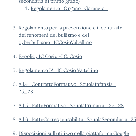
secondaria di primo grado)
Regolamento_Organo_Garanzia_
Regolamento per la prevenzione e il contrasto
dei fenomeni del bullismo e del
cyberbullismo_ICCosioValtellino
E-policy IC Cosio -
I.C. Cosio
Regolamento IA_IC Cosio Valtellino
All.4_ContrattoFormativo_ScuolaInfanzia_
25_28
All.5_PattoFormativo_ScuolaPrimaria_ 25_28
All.6_PattoCorresponsabilità_ScuolaSecondaria_2
Disposizioni sull'utilizzo della piattaforma Google