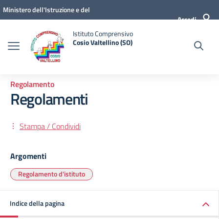
Vai ai contenuti
Vai al menu di navigazione
Vai al footer
Ministero dell'Istruzione e del
Accedi
Merito
Istituto Comprensivo
Cosio Valtellino (SO)
Regolamento
Regolamenti
Stampa / Condividi
Argomenti
Regolamento d'istituto
Indice della pagina